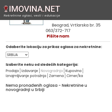
Al invest novogradnja
Nekretnine oglasi, vesti i edukacije
Beograd, Vrtlarska br. 35
063/372-717
Pišite nam
Odaberite lokaciju za prikaz oglasa za nekretnine:
Izaberite neku od sledećih kategorija:
Prodaja
Izdavanje
Novogradnja
Kupovina
Iznajmljivanje potražnja
Zamena
Cimer/ka
Nema pronađenih oglasa - Nekretnine u
novogradnji u Srbiji